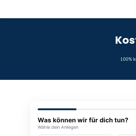
Kos
100% ko